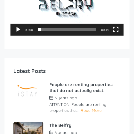
00:00
00:49
Latest Posts
People are renting properties
that do not actually exist.
6 years ago
by
nmf
ATTENTION! People are renting
properties that...
Read More
The Belfry
6 years ago
by
Constantinos