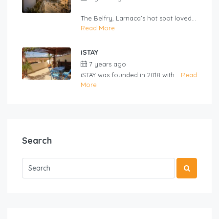
Ioannou
The Belfry, Larnaca’s hot spot loved...
Read More
iSTAY
7 years ago
by
nmf
iSTAY was founded in 2018 with...
Read
More
Search