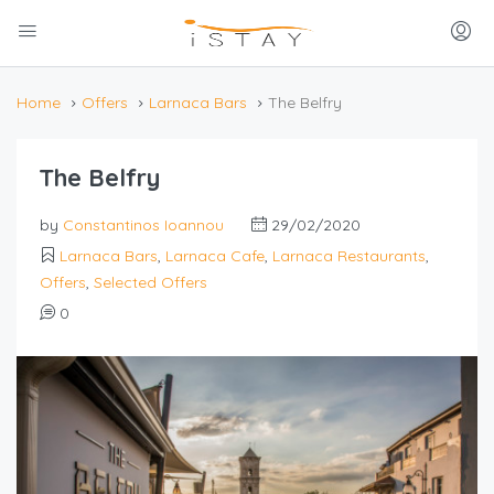
Home
Offers
Larnaca Bars
The Belfry
The Belfry
by
Constantinos Ioannou
29/02/2020
Larnaca Bars
,
Larnaca Cafe
,
Larnaca Restaurants
,
Offers
,
Selected Offers
0